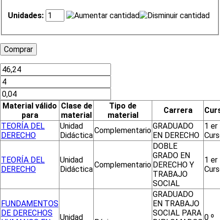
Unidades:
Material válido
Clase de
Tipo de
Carrera
Cur
para
material
material
TEORÍA DEL
Unidad
GRADUADO
1 er
Complementario
DERECHO
Didáctica
EN DERECHO
Curs
DOBLE
GRADO EN
TEORÍA DEL
Unidad
1 er
Complementario
DERECHO Y
DERECHO
Didáctica
Curs
TRABAJO
SOCIAL
GRADUADO
FUNDAMENTOS
EN TRABAJO
DE DERECHOS
SOCIAL PARA
Unidad
0 º