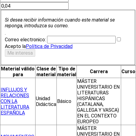
Si desea recibir información cuando este material se
reponga, introduzca su correo.
.
Correo electronico:
Acepto la
Política de Privacidad
Material válido
Clase de
Tipo de
Carrera
Curso
para
material
material
MÁSTER
UNIVERSITARIO EN
INFLUJOS Y
LITERATURAS
RELACIONES
Unidad
HISPÁNICAS
CON LA
Básico
Didáctica
(CATALANA,
LITERATURA
GALLEGA Y VASCA)
ESPAÑOLA
EN EL CONTEXTO
EUROPEO
MÁSTER
UNIVERSITARIO EN