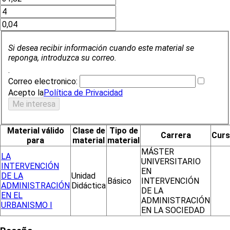
Si desea recibir información cuando este material se
reponga, introduzca su correo.
.
Correo electronico:
Acepto la
Política de Privacidad
Material válido
Clase de
Tipo de
Carrera
Cur
para
material
material
MÁSTER
LA
UNIVERSITARIO
INTERVENCIÓN
EN
DE LA
Unidad
Básico
INTERVENCIÓN
ADMINISTRACIÓN
Didáctica
DE LA
EN EL
ADMINISTRACIÓN
URBANISMO I
EN LA SOCIEDAD