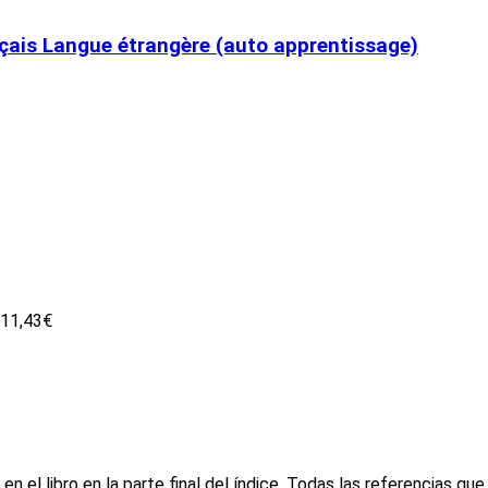
çais Langue étrangère (auto apprentissage)
11,43€
en el libro en la parte final del índice. Todas las referencias 