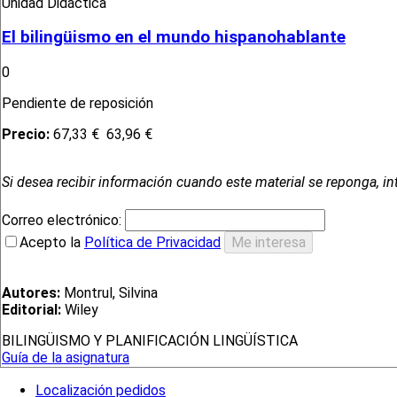
Unidad Didáctica
El bilingüismo en el mundo hispanohablante
0
Pendiente de reposición
Precio:
67,33 €
63,96 €
Si desea recibir información cuando este material se reponga, in
Correo electrónico:
Acepto la
Política de Privacidad
Autores:
Montrul, Silvina
Editorial:
Wiley
BILINGÜISMO Y PLANIFICACIÓN LINGÜÍSTICA
Guía de la asignatura
Localización pedidos