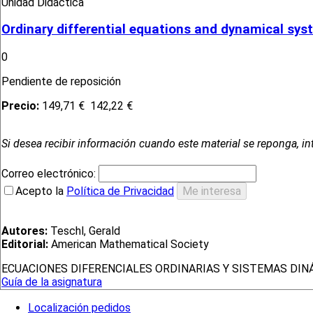
Unidad Didáctica
Ordinary differential equations and dynamical sy
0
Pendiente de reposición
Precio:
149,71 €
142,22 €
Si desea recibir información cuando este material se reponga, in
Correo electrónico:
Acepto la
Política de Privacidad
Autores:
Teschl, Gerald
Editorial:
American Mathematical Society
ECUACIONES DIFERENCIALES ORDINARIAS Y SISTEMAS DI
Guía de la asignatura
Localización pedidos