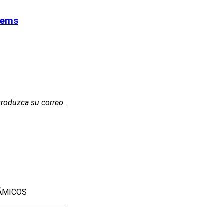
stems
troduzca su correo.
NÁMICOS