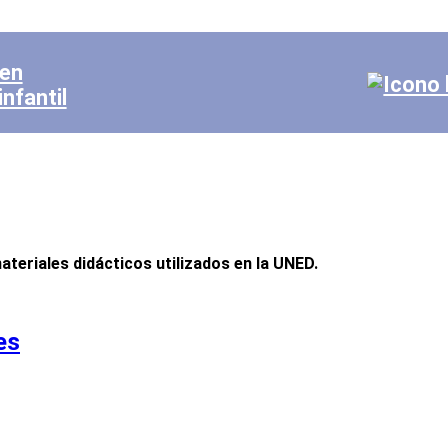
 en
nfantil
 materiales didácticos utilizados en la UNED.
es