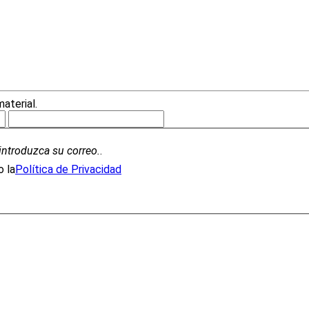
material.
introduzca su correo.
.
 la
Política de Privacidad