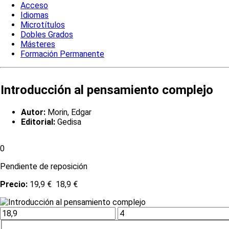
Acceso
Idiomas
Microtítulos
Dobles Grados
Másteres
Formación Permanente
Introducción al pensamiento complejo
Autor:
Morin, Edgar
Editorial:
Gedisa
0
Pendiente de reposición
Precio:
19,9 €
18,9 €