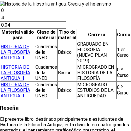
Material válido
Clase de
Tipo de
Carrera
Curso
para
material
material
GRADUADO EN
HISTORIA DE
Cuadernos
FILOSOFÍA
1 er
LA FILOSOFÍA
de la
Básico
(NUEVO PLAN
Curso
ANTIGUA II
UNED
2019)
HISTORIA DE
Cuadernos
MICROGRADO EN
0 º
LA FILOSOFÍA
de la
Básico
HISTORIA DE LA
Curso
ANTIGUA II
UNED
FILOSOFÍA
HISTORIA DE
Cuadernos
MICROGRADO
0 º
LA FILOSOFÍA
de la
Básico
ESTUDIOS DE LA
Curso
ANTIGUA II
UNED
ANTIGÜEDAD
Reseña
El presente libro, destinado principalmente a estudiantes de
Historia de la Filosofía Antigua, está dividido en cuatro grandes
apartados: el pensamiento prefilosófico presocrático, el