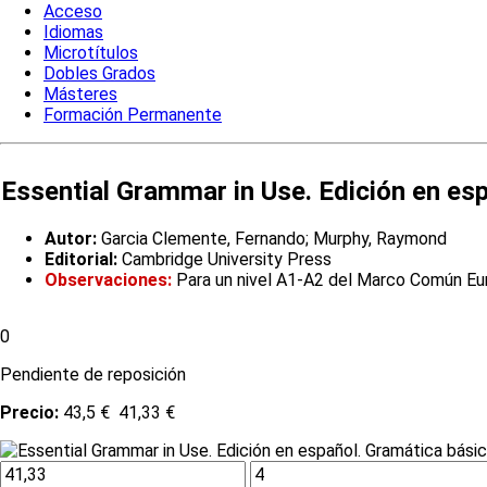
Acceso
Idiomas
Microtítulos
Dobles Grados
Másteres
Formación Permanente
Essential Grammar in Use. Edición en esp
Autor:
Garcia Clemente, Fernando; Murphy, Raymond
Editorial:
Cambridge University Press
Observaciones:
Para un nivel A1-A2 del Marco Común Eu
0
Pendiente de reposición
Precio:
43,5 €
41,33 €