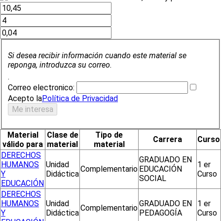
Si desea recibir información cuando este material se
reponga, introduzca su correo.
.
Correo electronico:
Acepto la
Política de Privacidad
Material
Clase de
Tipo de
Carrera
Curso
válido para
material
material
DERECHOS
GRADUADO EN
HUMANOS
Unidad
1 er
Complementario
EDUCACIÓN
Y
Didáctica
Curso
SOCIAL
EDUCACIÓN
DERECHOS
HUMANOS
Unidad
GRADUADO EN
1 er
Complementario
Y
Didáctica
PEDAGOGÍA
Curso