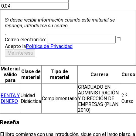
Si desea recibir información cuando este material se
reponga, introduzca su correo.
.
Correo electronico:
Acepto la
Política de Privacidad
Material
Clase de
Tipo de
válido
Carrera
Curso
material
material
para
GRADUADO EN
ADMINISTRACIÓN
RENTA Y
Unidad
2 º
Complementario
Y DIRECCIÓN DE
DINERO
Didáctica
Curso
EMPRESAS (PLAN
2010)
Reseña
El libro comienza con una introdución, sigue con el largo plazo, a