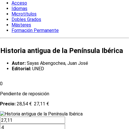
Acceso
Idiomas
Microtítulos
Dobles Grados
Másteres
Formación Permanente
Historia antigua de la Península Ibérica
Autor:
Sayas Abengochea, Juan José
Editorial:
UNED
0
Pendiente de reposición
Precio:
28,54 €
27,11 €