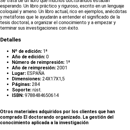
Se trata de un libro que muchos doctorandos estaban
esperando. Un libro práctico y riguroso, escrito en un lenguaje
coloquial y ameno. Un libro actual, rico en ejemplos, anécdotas
y metáforas que le ayudarán a entender el significado de la
tesis doctoral, a organizar el conocimiento y a empezar y
terminar sus investigaciones con éxito.
Detalles
Nº de edición:
1ª
Año de edición:
0
Número de reimpresión:
1ª
Año de reimpresión:
2001
Lugar:
ESPAÑA
Dimensiones:
24X17X1,5
Páginas:
284
Soporte:
rúst.
ISBN:
9788484650614
Otros materiales adquiridos por los clientes que han
comprado El doctorando organizado. La gestión del
conocimiento aplicada a la investigación