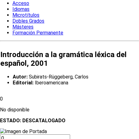
Acceso
Idiomas
Microtítulos
Dobles Grados
Másteres
Formación Permanente
Introducción a la gramática léxica del
español, 2001
Autor:
Subirats-Rüggeberg, Carlos
Editorial:
Iberoamericana
0
No disponible
ESTADO:
DESCATALOGADO