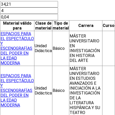
Material válido
Clase de
Tipo de
Carrera
Curso
para
material
material
ESPACIOS PARA
MÁSTER
EL ESPECTÁCULO
UNIVERSITARIO
Y
Unidad
EN
ESCENOGRAFÍAS
Básico
Didáctica
INVESTIGACIÓN
DEL PODER EN
EN HISTORIA
LA EDAD
DEL ARTE
MODERNA
MÁSTER
UNIVERSITARIO
ESPACIOS PARA
EN ESTUDIOS
EL ESPECTÁCULO
AVANZADOS E
Y
Unidad
INICIACIÓN A LA
ESCENOGRAFÍAS
Básico
Didáctica
INVESTIGACIÓN
DEL PODER EN
DE LA
LA EDAD
LITERATURA
MODERNA
HISPÁNICA Y SU
TEATRO