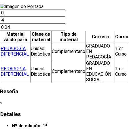
Material
Clase de
Tipo de
Carrera
Curso
válido para
material
material
GRADUADO
PEDAGOGÍA
Unidad
1 er
Complementario
EN
DIFERENCIAL
Didáctica
Curso
PEDAGOGÍA
GRADUADO
PEDAGOGÍA
Unidad
EN
1 er
Complementario
DIFERENCIAL
Didáctica
EDUCACIÓN
Curso
SOCIAL
Reseña
<
Detalles
Nº de edición:
1ª