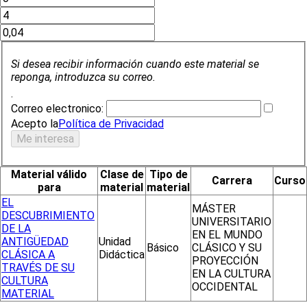
Si desea recibir información cuando este material se
reponga, introduzca su correo.
.
Correo electronico:
Acepto la
Política de Privacidad
Material válido
Clase de
Tipo de
Carrera
Curso
para
material
material
EL
MÁSTER
DESCUBRIMIENTO
UNIVERSITARIO
DE LA
EN EL MUNDO
ANTIGÜEDAD
Unidad
Básico
CLÁSICO Y SU
CLÁSICA A
Didáctica
PROYECCIÓN
TRAVÉS DE SU
EN LA CULTURA
CULTURA
OCCIDENTAL
MATERIAL