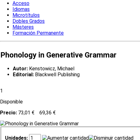
Acceso
Idiomas
Microtítulos
Dobles Grados
Másteres
Formación Permanente
Phonology in Generative Grammar
Autor:
Kenstowicz, Michael
Editorial:
Blackwell Publishing
1
Disponible
Precio:
73,01 €
69,36 €
Unidades: