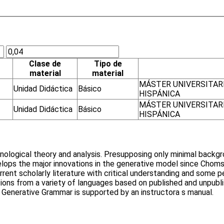
Clase de
Tipo de
material
material
MÁSTER UNIVERSITARI
Unidad Didáctica
Básico
HISPÁNICA
MÁSTER UNIVERSITARI
Unidad Didáctica
Básico
HISPÁNICA
ological theory and analysis. Presupposing only minimal backgro
elops the major innovations in the generative model since Choms
urrent scholarly literature with critical understanding and some
tions from a variety of languages based on published and unpublis
n Generative Grammar is supported by an instructora s manual.