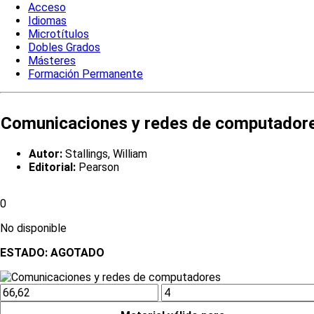
Acceso
Idiomas
Microtítulos
Dobles Grados
Másteres
Formación Permanente
Comunicaciones y redes de computador
Autor:
Stallings, William
Editorial:
Pearson
0
No disponible
ESTADO:
AGOTADO