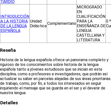
TARDÍO
MICROGRADO
EN
INTRODUCCIÓN
CUALIFICACIÓN
A LA HISTORIA
Unidad
PARA LA
0 º
Complementario
DE LA LENGUA
Didáctica
ENSEÑANZA DE
Cu
ESPAÑOLA
LENGUA
CASTELLANA Y
LITERATURA
Reseña
Historia de la lengua española ofrece un panorama completo y
riguroso de los conocimientos sobre historia de la lengua
española tanto a jóvenes estudiosos que se inician en esta
disciplina, como a profesores e investigadores, que podrán así
actualizar su saber en parcelas alejadas de sus áreas prioritarias
de trabajo, como, por fin, a todos los interesados en seguir
inquiriendo el mensaje que se guarda en el ser y el devenir de
nuestra lengua.
Detalles