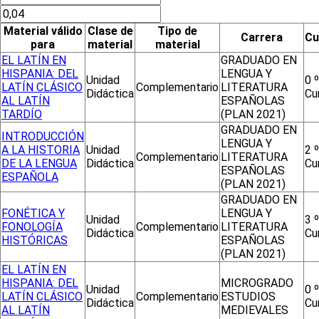
Material válido
Clase de
Tipo de
Carrera
Cu
para
material
material
EL LATÍN EN
GRADUADO EN
HISPANIA: DEL
LENGUA Y
Unidad
0 º
LATÍN CLÁSICO
Complementario
LITERATURA
Didáctica
Cu
AL LATÍN
ESPAÑOLAS
TARDÍO
(PLAN 2021)
GRADUADO EN
INTRODUCCIÓN
LENGUA Y
A LA HISTORIA
Unidad
2 º
Complementario
LITERATURA
DE LA LENGUA
Didáctica
Cu
ESPAÑOLAS
ESPAÑOLA
(PLAN 2021)
GRADUADO EN
FONÉTICA Y
LENGUA Y
Unidad
3 º
FONOLOGÍA
Complementario
LITERATURA
Didáctica
Cu
HISTÓRICAS
ESPAÑOLAS
(PLAN 2021)
EL LATÍN EN
HISPANIA: DEL
MICROGRADO
Unidad
0 º
LATÍN CLÁSICO
Complementario
ESTUDIOS
Didáctica
Cu
AL LATÍN
MEDIEVALES