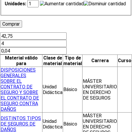
Unidades:
Material válido
Clase de
Tipo de
Carrera
Curso
para
material
material
DISPOSICIONES
GENERALES
SOBRE EL
MÁSTER
CONTRATO DE
Unidad
UNIVERSITARIO
Básico
SEGURO Y SOBRE
Didáctica
EN DERECHO
EL CONTRATO DE
DE SEGUROS
SEGURO CONTRA
DAÑOS
MÁSTER
DISTINTOS TIPOS
Unidad
UNIVERSITARIO
DE SEGUROS DE
Básico
Didáctica
EN DERECHO
DAÑOS