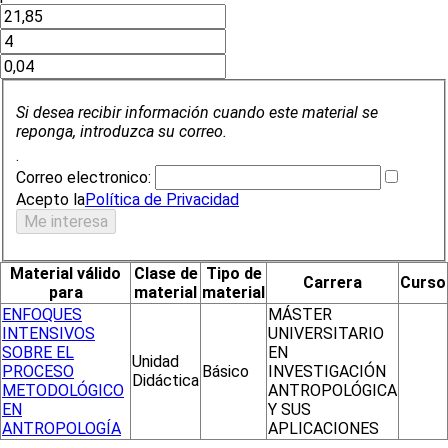
Si desea recibir información cuando este material se
reponga, introduzca su correo.
.
Correo electronico:
Acepto la
Política de Privacidad
Material válido
Clase de
Tipo de
Carrera
Curso
para
material
material
ENFOQUES
MÁSTER
INTENSIVOS
UNIVERSITARIO
SOBRE EL
EN
Unidad
PROCESO
Básico
INVESTIGACIÓN
Didáctica
METODOLÓGICO
ANTROPOLÓGICA
EN
Y SUS
ANTROPOLOGÍA
APLICACIONES