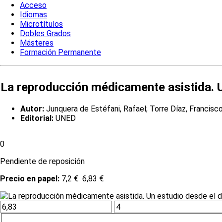
Acceso
Idiomas
Microtítulos
Dobles Grados
Másteres
Formación Permanente
La reproducción médicamente asistida. U
Autor:
Junquera de Estéfani, Rafael; Torre Díaz, Francisco
Editorial:
UNED
0
Pendiente de reposición
Precio en papel:
7,2 €
6,83 €