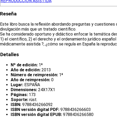
REPRODUCCIÓN ASISTIDA
Reseña
Este libro busca la reflexión abordando preguntas y cuestiones
divulgación más que un tratado científico.
Se ha considerado oportuno y didáctico enfocar la temática de
1) el científico, 2) el derecho y el ordenamiento jurídico españo
médicamente asistida ?, ¿cómo se regula en España la reproducc
Detalles
Nº de edición:
1ª
Año de edición:
2013
Número de reimpresión:
1ª
Año de reimpresión:
0
Lugar:
ESPAÑA
Dimensiones:
24X17X1
Páginas:
173
Soporte:
rúst.
ISBN:
9788436266092
ISBN versión digital PDF:
9788436266603
ISBN versión digital EPUB:
9788436266580