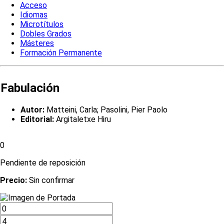
Acceso
Idiomas
Microtítulos
Dobles Grados
Másteres
Formación Permanente
Fabulación
Autor:
Matteini, Carla; Pasolini, Pier Paolo
Editorial:
Argitaletxe Hiru
0
Pendiente de reposición
Precio:
Sin confirmar