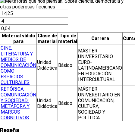
Material válido
Clase de
Tipo de
Carrera
Curs
para
material
material
CINE,
MÁSTER
LITERATURA Y
UNIVERSITARIO
MEDIOS DE
Unidad
EURO-
COMUNICACIÓN
Básico
Didáctica
LATINOAMERICANO
COMO
EN EDUCACIÓN
ESPACIOS
INTERCULTURAL
CULTURALES
RETÓRICA,
MÁSTER
COMUNICACIÓN
UNIVERSITARIO EN
Y SOCIEDAD:
Unidad
COMUNICACIÓN,
Básico
METÁFORA Y
Didáctica
CULTURA,
MARCOS
SOCIEDAD Y
COGNITIVOS
POLÍTICA
Reseña