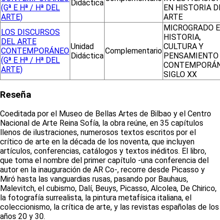
Didáctica
(Gª E Hª / Hª DEL
EN HISTORIA D
ARTE)
ARTE
MICROGRADO 
LOS DISCURSOS
HISTORIA,
DEL ARTE
Unidad
CULTURA Y
CONTEMPORÁNEO
Complementario
Didáctica
PENSAMIENTO
(Gª E Hª / Hª DEL
CONTEMPORÁN
ARTE)
SIGLO XX
Reseña
Coeditada por el Museo de Bellas Artes de Bilbao y el Centro
Nacional de Arte Reina Sofía, la obra reúne, en 35 capítulos
llenos de ilustraciones, numerosos textos escritos por el
crítico de arte en la década de los noventa, que incluyen
artículos, conferencias, catálogos y textos inéditos. El libro,
que toma el nombre del primer capítulo -una conferencia del
autor en la inauguración de AR Co-, recorre desde Picasso y
Miró hasta las vanguardias rusas, pasando por Bauhaus,
Malevitch, el cubismo, Dalí, Beuys, Picasso, Alcolea, De Chirico,
la fotografía surrealista, la pintura metafísica italiana, el
coleccionismo, la crítica de arte, y las revistas españolas de los
años 20 y 30.