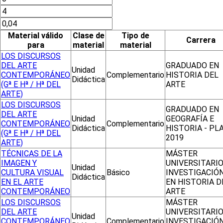
Material válido
Clase de
Tipo de
Carrera
para
material
material
LOS DISCURSOS
DEL ARTE
GRADUADO EN
Unidad
CONTEMPORÁNEO
Complementario
HISTORIA DEL
Didáctica
(Gª E Hª / Hª DEL
ARTE
ARTE)
LOS DISCURSOS
GRADUADO EN
DEL ARTE
Unidad
GEOGRAFÍA E
CONTEMPORÁNEO
Complementario
Didáctica
HISTORIA - PL
(Gª E Hª / Hª DEL
2019
ARTE)
TÉCNICAS DE LA
MÁSTER
IMAGEN Y
UNIVERSITARIO
Unidad
CULTURA VISUAL
Básico
INVESTIGACIÓ
Didáctica
EN EL ARTE
EN HISTORIA D
CONTEMPORÁNEO
ARTE
LOS DISCURSOS
MÁSTER
DEL ARTE
UNIVERSITARIO
Unidad
CONTEMPORÁNEO
Complementario
INVESTIGACIÓ