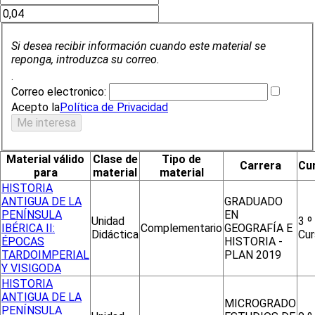
Si desea recibir información cuando este material se
reponga, introduzca su correo.
.
Correo electronico:
Acepto la
Política de Privacidad
Material válido
Clase de
Tipo de
Carrera
Cu
para
material
material
HISTORIA
ANTIGUA DE LA
GRADUADO
PENÍNSULA
EN
Unidad
3 º
IBÉRICA II:
Complementario
GEOGRAFÍA E
Didáctica
Cur
ÉPOCAS
HISTORIA -
TARDOIMPERIAL
PLAN 2019
Y VISIGODA
HISTORIA
ANTIGUA DE LA
MICROGRADO
PENÍNSULA