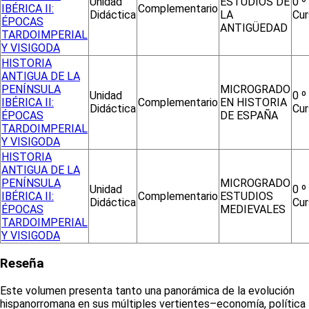
Unidad
ESTUDIOS DE
0 º
IBÉRICA II:
Complementario
Didáctica
LA
Cur
ÉPOCAS
ANTIGÜEDAD
TARDOIMPERIAL
Y VISIGODA
HISTORIA
ANTIGUA DE LA
PENÍNSULA
MICROGRADO
Unidad
0 º
IBÉRICA II:
Complementario
EN HISTORIA
Didáctica
Cur
ÉPOCAS
DE ESPAÑA
TARDOIMPERIAL
Y VISIGODA
HISTORIA
ANTIGUA DE LA
PENÍNSULA
MICROGRADO
Unidad
0 º
IBÉRICA II:
Complementario
ESTUDIOS
Didáctica
Cur
ÉPOCAS
MEDIEVALES
TARDOIMPERIAL
Y VISIGODA
Reseña
Este volumen presenta tanto una panorámica de la evolución
hispanorromana en sus múltiples vertientes–economía, política