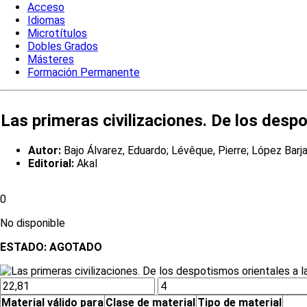
Acceso
Idiomas
Microtítulos
Dobles Grados
Másteres
Formación Permanente
Las primeras civilizaciones. De los despo
Autor:
Bajo Álvarez, Eduardo; Lévêque, Pierre; López Barj
Editorial:
Akal
0
No disponible
ESTADO:
AGOTADO
Material válido para
Clase de material
Tipo de material