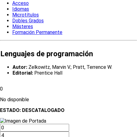
Acceso
Idiomas
Microtítulos
Dobles Grados
Másteres
Formación Permanente
Lenguajes de programación
Autor:
Zelkowitz, Marvin V.; Pratt, Terrence W.
Editorial:
Prentice Hall
0
No disponible
ESTADO:
DESCATALOGADO