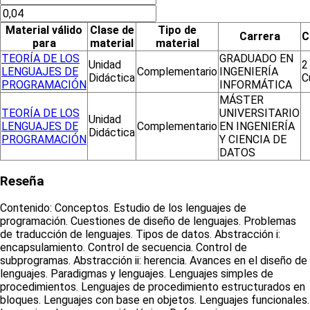
Material válido
Clase de
Tipo de
Carrera
C
para
material
material
TEORÍA DE LOS
GRADUADO EN
Unidad
2
LENGUAJES DE
Complementario
INGENIERÍA
Didáctica
C
PROGRAMACIÓN
INFORMÁTICA
MÁSTER
TEORÍA DE LOS
UNIVERSITARIO
Unidad
LENGUAJES DE
Complementario
EN INGENIERÍA
Didáctica
PROGRAMACIÓN
Y CIENCIA DE
DATOS
Reseña
Contenido: Conceptos. Estudio de los lenguajes de
programación. Cuestiones de diseño de lenguajes. Problemas
de traducción de lenguajes. Tipos de datos. Abstracción i:
encapsulamiento. Control de secuencia. Control de
subprogramas. Abstracción ii: herencia. Avances en el diseño de
lenguajes. Paradigmas y lenguajes. Lenguajes simples de
procedimientos. Lenguajes de procedimiento estructurados en
bloques. Lenguajes con base en objetos. Lenguajes funcionales.