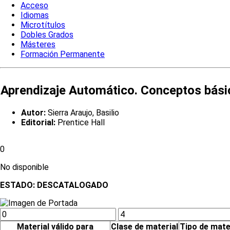
Acceso
Idiomas
Microtítulos
Dobles Grados
Másteres
Formación Permanente
Aprendizaje Automático. Conceptos bási
Autor:
Sierra Araujo, Basilio
Editorial:
Prentice Hall
0
No disponible
ESTADO:
DESCATALOGADO
Material válido para
Clase de material
Tipo de mate