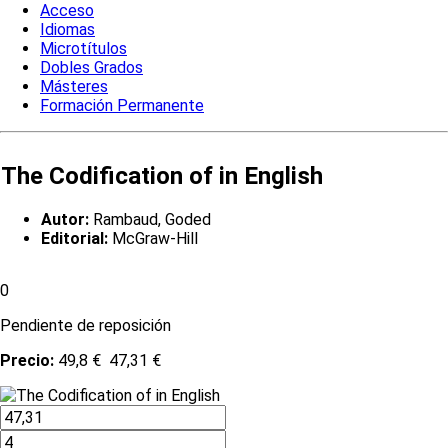
Acceso
Idiomas
Microtítulos
Dobles Grados
Másteres
Formación Permanente
The Codification of in English
Autor:
Rambaud, Goded
Editorial:
McGraw-Hill
0
Pendiente de reposición
Precio:
49,8 €
47,31 €