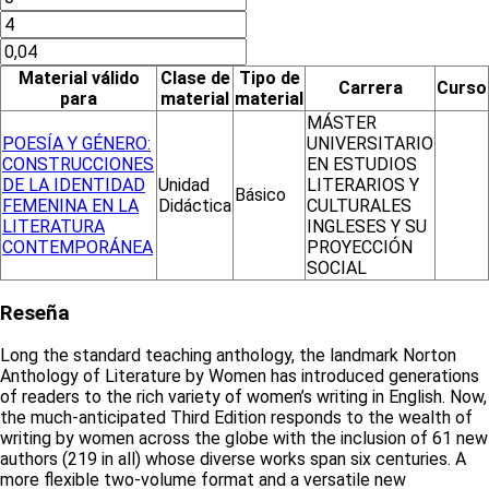
Material válido
Clase de
Tipo de
Carrera
Curso
para
material
material
MÁSTER
POESÍA Y GÉNERO:
UNIVERSITARIO
CONSTRUCCIONES
EN ESTUDIOS
DE LA IDENTIDAD
Unidad
LITERARIOS Y
Básico
FEMENINA EN LA
Didáctica
CULTURALES
LITERATURA
INGLESES Y SU
CONTEMPORÁNEA
PROYECCIÓN
SOCIAL
Reseña
Long the standard teaching anthology, the landmark Norton
Anthology of Literature by Women has introduced generations
of readers to the rich variety of women’s writing in English. Now,
the much-anticipated Third Edition responds to the wealth of
writing by women across the globe with the inclusion of 61 new
authors (219 in all) whose diverse works span six centuries. A
more flexible two-volume format and a versatile new