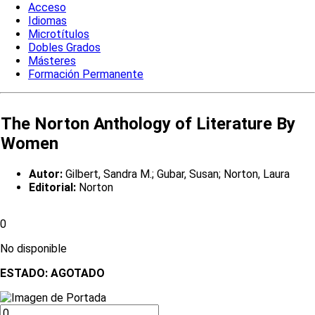
Acceso
Idiomas
Microtítulos
Dobles Grados
Másteres
Formación Permanente
The Norton Anthology of Literature By
Women
Autor:
Gilbert, Sandra M.; Gubar, Susan; Norton, Laura
Editorial:
Norton
0
No disponible
ESTADO:
AGOTADO