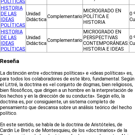
POLÍTICAS
HISTORIA
MICROGRADO EN
DE LAS
Unidad
0 
Complementario
POLÍTICA E
IDEAS
Didáctica
Cu
HISTORIA
POLÍTICAS
HISTORIA
MICROGRADO EN
DE LAS
Unidad
PERSPECTIVAS
0 
Complementario
IDEAS
Didáctica
CONTEMPORÁNEAS:
Cu
POLÍTICAS
HISTORIA E IDEAS
Reseña
La distinción entre «doctrinas políticas» e «ideas políticas» es,
para todos los colaboradores de este libro, fundamental. Según
el Littré, la doctrina es «el conjunto de dogmas, bien religiosos,
bien filosóficos, que dirigen a un hombre en la interpretación de
los hechos y en la dirección de su conducta». Según ello, la
doctrina es, por consiguiente, un sistema completo de
pensamiento que descansa sobre un análisis teórico del hecho
político.
En este sentido, se habla de la doctrina de Aristóteles, de
Cardin Le Bret o de Montesquieu, de los «doctrinarios» de la