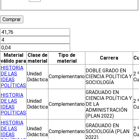
Material
Clase de
Tipo de
Carrera
C
válido para
material
material
HISTORIA
DOBLE GRADO EN
DE LAS
Unidad
2 
Complementario
CIENCIA POLÍTICA Y
IDEAS
Didáctica
Cu
SOCIOLOGÍA
POLÍTICAS
GRADUADO EN
HISTORIA
CIENCIA POLÍTICA Y
DE LAS
Unidad
2 
Complementario
DE LA
IDEAS
Didáctica
Cu
ADMINISTRACIÓN
POLÍTICAS
(PLAN 2022)
HISTORIA
GRADUADO EN
DE LAS
Unidad
2 
Complementario
SOCIOLOGÍA (PLAN
IDEAS
Didáctica
Cu
2022)