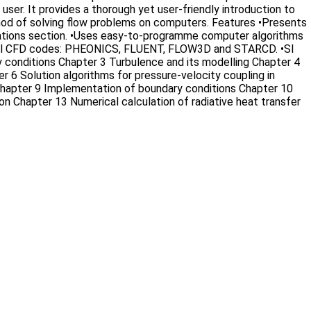
ser. It provides a thorough yet user-friendly introduction to
ethod of solving flow problems on computers. Features •Presents
ications section. •Uses easy-to-programme computer algorithms
ercial CFD codes: PHEONICS, FLUENT, FLOW3D and STARCD. •SI
y conditions Chapter 3 Turbulence and its modelling Chapter 4
 6 Solution algorithms for pressure-velocity coupling in
Chapter 9 Implementation of boundary conditions Chapter 10
 Chapter 13 Numerical calculation of radiative heat transfer