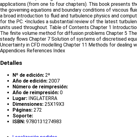
applications (from one to four chapters). This book presents th
the governing equations and boundary conditions of viscous flu
a broad introduction to fluid and turbulence physics and comp
for the PC. •Includes a substantial review of the latest tur
units used throughout. Table of Contents Chapter 1 Introductio
The finite volume method for diffusion problems Chapter 5 The 
steady flows Chapter 7 Solution of systems of discretised equ
Uncertainty in CFD modelling Chapter 11 Methods for dealing w
Appendices References Index
Detalles
Nº de edición:
2ª
Año de edición:
2007
Número de reimpresión:
Año de reimpresión:
0
Lugar:
INGLATERRA
Dimensiones:
25X19X3
Páginas:
272
Soporte:
ISBN:
9780131274983