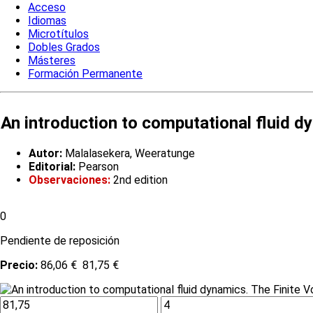
Acceso
Idiomas
Microtítulos
Dobles Grados
Másteres
Formación Permanente
An introduction to computational fluid 
Autor:
Malalasekera, Weeratunge
Editorial:
Pearson
Observaciones:
2nd edition
0
Pendiente de reposición
Precio:
86,06 €
81,75 €