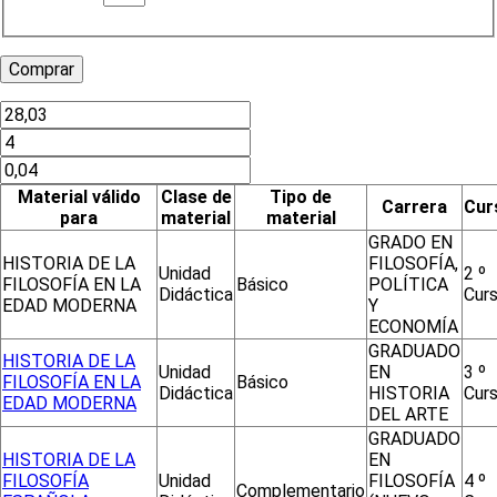
Material válido
Clase de
Tipo de
Carrera
Cur
para
material
material
GRADO EN
HISTORIA DE LA
FILOSOFÍA,
Unidad
2 º
FILOSOFÍA EN LA
Básico
POLÍTICA
Didáctica
Cur
EDAD MODERNA
Y
ECONOMÍA
GRADUADO
HISTORIA DE LA
Unidad
EN
3 º
FILOSOFÍA EN LA
Básico
Didáctica
HISTORIA
Cur
EDAD MODERNA
DEL ARTE
GRADUADO
HISTORIA DE LA
EN
FILOSOFÍA
Unidad
FILOSOFÍA
4 º
Complementario