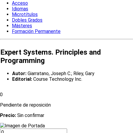
Acceso
Idiomas
Microtítulos
Dobles Grados
Másteres
Formación Permanente
Expert Systems. Principles and
Programming
Autor:
Giarratano, Joseph C.; Riley, Gary
Editorial:
Course Technology Inc.
0
Pendiente de reposición
Precio:
Sin confirmar