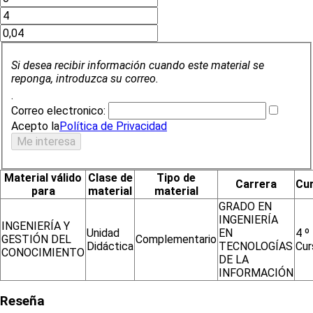
Si desea recibir información cuando este material se
reponga, introduzca su correo.
.
Correo electronico:
Acepto la
Política de Privacidad
Material válido
Clase de
Tipo de
Carrera
Cu
para
material
material
GRADO EN
INGENIERÍA
INGENIERÍA Y
Unidad
EN
4 º
GESTIÓN DEL
Complementario
Didáctica
TECNOLOGÍAS
Cur
CONOCIMIENTO
DE LA
INFORMACIÓN
Reseña