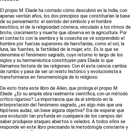
El propio M. Eliade ha contado cómo descubrió en la India, con
apenas ventiún años, los dos principios que constituirían la base
de su pensamiento: el sentido del símbolo y el hombre
neolítico, el de la religiosidad cósmica, vinculado a los ritmos de
brote, crecimiento y muerte que observa en la agricultura. Por
el contacto con la siembra y la cosecha se ve sorprendido el
hombre por fuerzas superiores de hierofanías, como el sol, la
luna, las fuentes, la fertilidad de la mujer, etc. Es lo que se
denomina el fenómeno sagrado, cuyo retorno lo largo de los
siglos y su hermenéutica constituyen para Eliade lo que
llamamos historia de las religiones. Con él esta ciencia cambia
de rumbo y pasa de ser un relato histórico y evolucionista a
transformarse en fenomenología de lo religioso.
De esto trata este libro de Allen, que prologa el propio M.
Eliade. ¿Es su amplia obra realmente científica, con un método
crítico riguroso? La importancia que da al símbolo en la
interpretación del fenómeno sagrado, ¿es algo más que una
hipótesis audaz, sin base alguna objetiva? Era de esperar que
una evolución tan profunda en cualquiera de los campos del
saber produjese ataques abiertos o velados. A todos ellos se
responde en este libro precisando la metodología constante y