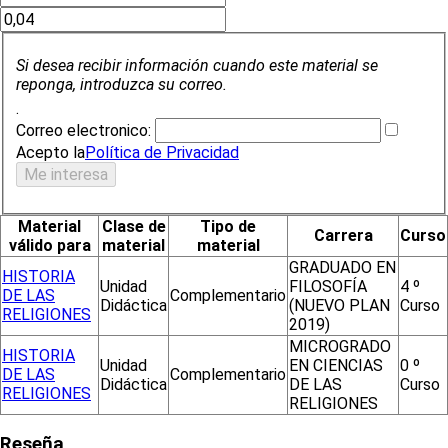
Si desea recibir información cuando este material se
reponga, introduzca su correo.
.
Correo electronico:
Acepto la
Política de Privacidad
Material
Clase de
Tipo de
Carrera
Curso
válido para
material
material
GRADUADO EN
HISTORIA
Unidad
FILOSOFÍA
4 º
DE LAS
Complementario
Didáctica
(NUEVO PLAN
Curso
RELIGIONES
2019)
MICROGRADO
HISTORIA
Unidad
EN CIENCIAS
0 º
DE LAS
Complementario
Didáctica
DE LAS
Curso
RELIGIONES
RELIGIONES
Reseña