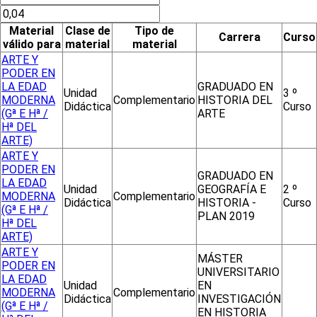
Material
Clase de
Tipo de
Carrera
Curso
válido para
material
material
ARTE Y
PODER EN
LA EDAD
GRADUADO EN
Unidad
3 º
MODERNA
Complementario
HISTORIA DEL
Didáctica
Curso
(Gª E Hª /
ARTE
Hª DEL
ARTE)
ARTE Y
PODER EN
GRADUADO EN
LA EDAD
Unidad
GEOGRAFÍA E
2 º
MODERNA
Complementario
Didáctica
HISTORIA -
Curso
(Gª E Hª /
PLAN 2019
Hª DEL
ARTE)
ARTE Y
MÁSTER
PODER EN
UNIVERSITARIO
LA EDAD
Unidad
EN
MODERNA
Complementario
Didáctica
INVESTIGACIÓN
(Gª E Hª /
EN HISTORIA