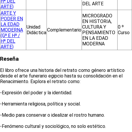
Hª DEL
DEL ARTE
ARTE)
ARTE Y
MICROGRADO
PODER EN
EN HISTORIA,
LA EDAD
Unidad
CULTURA Y
0 º
MODERNA
Complementario
Didáctica
PENSAMIENTO
Curso
(Gª E Hª /
EN LA EDAD
Hª DEL
MODERNA
ARTE)
Reseña
El libro ofrece una historia del retrato como género artístico
desde el arte funerario egipcio hasta su consolidación en el
Renacimiento. Explora el retrato como:
-Expresión del poder y la identidad.
-Herramienta religiosa, política y social.
-Medio para conservar o idealizar el rostro humano.
-Fenómeno cultural y sociológico, no solo estético.