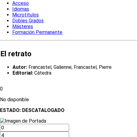
Acceso
Idiomas
Microtítulos
Dobles Grados
Másteres
Formación Permanente
El retrato
Autor:
Francastel, Galienne; Francastel, Pierre
Editorial:
Cátedra
0
No disponible
ESTADO:
DESCATALOGADO