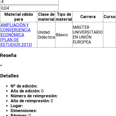
Material válido
Clase de
Tipo de
Carrera
Curso
para
material
material
AMPLIACIÓN Y
MÁSTER
CONVERGENCIA
Unidad
UNIVERSITARIO
ECONÓMICA
Básico
Didáctica
EN UNIÓN
(PLAN DE
EUROPEA
ESTUDIOS 2013)
Reseña
<
Detalles
Nº de edición:
Año de edición:
0
Número de reimpresión:
Año de reimpresión:
0
Lugar:
Dimensiones:
Páginas:
0