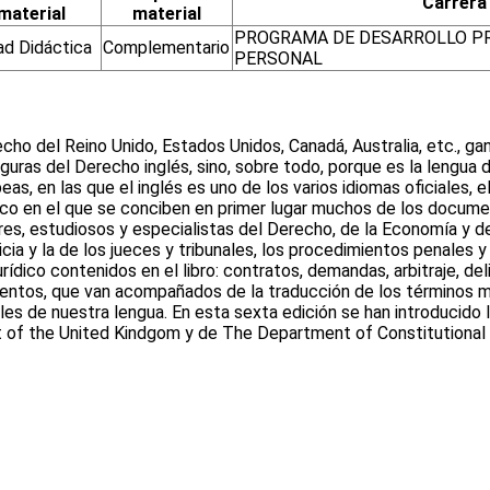
Carrera
material
material
PROGRAMA DE DESARROLLO PR
ad Didáctica
Complementario
PERSONAL
erecho del Reino Unido, Estados Unidos, Canadá, Australia, etc., g
figuras del Derecho inglés, sino, sobre todo, porque es la lengua 
as, en las que el inglés es uno de los varios idiomas oficiales, e
 en el que se conciben en primer lugar muchos de los documentos
s, estudiosos y especialistas del Derecho, de la Economía y de la
ticia y la de los jueces y tribunales, los procedimientos penales 
rídico contenidos en el libro: contratos, demandas, arbitraje, d
entos, que van acompañados de la traducción de los términos más
nales de nuestra lengua. En esta sexta edición se han introduci
of the United Kindgom y de The Department of Constitutional Aff