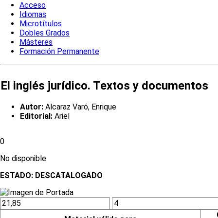
Acceso
Idiomas
Microtítulos
Dobles Grados
Másteres
Formación Permanente
El inglés jurídico. Textos y documentos
Autor:
Alcaraz Varó, Enrique
Editorial:
Ariel
0
No disponible
ESTADO:
DESCATALOGADO