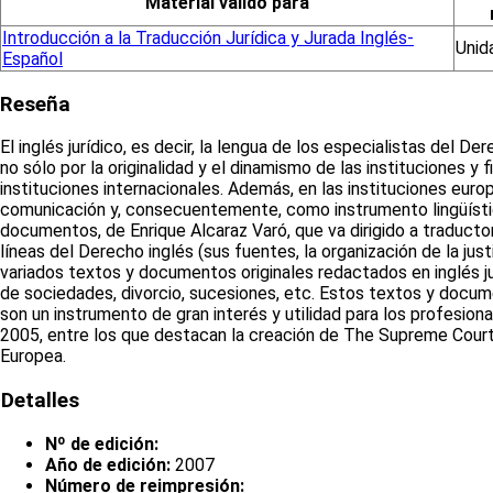
Material válido para
Introducción a la Traducción Jurídica y Jurada Inglés-
Unid
Español
Reseña
El inglés jurídico, es decir, la lengua de los especialistas del D
no sólo por la originalidad y el dinamismo de las instituciones y 
instituciones internacionales. Además, en las instituciones europe
comunicación y, consecuentemente, como instrumento lingüístico
documentos, de Enrique Alcaraz Varó, que va dirigido a traductore
líneas del Derecho inglés (sus fuentes, la organización de la jus
variados textos y documentos originales redactados en inglés ju
de sociedades, divorcio, sucesiones, etc. Estos textos y docum
son un instrumento de gran interés y utilidad para los profesio
2005, entre los que destacan la creación de The Supreme Court 
Europea.
Detalles
Nº de edición:
Año de edición:
2007
Número de reimpresión: