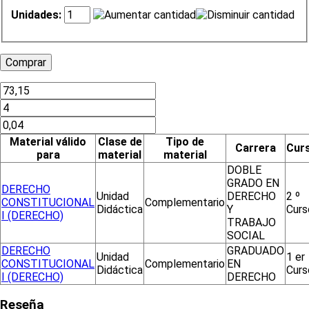
Unidades:
Material válido
Clase de
Tipo de
Carrera
Cur
para
material
material
DOBLE
GRADO EN
DERECHO
Unidad
DERECHO
2 º
CONSTITUCIONAL
Complementario
Didáctica
Y
Curs
I (DERECHO)
TRABAJO
SOCIAL
DERECHO
GRADUADO
Unidad
1 er
CONSTITUCIONAL
Complementario
EN
Didáctica
Curs
I (DERECHO)
DERECHO
Reseña