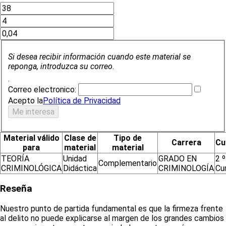
Si desea recibir información cuando este material se
reponga, introduzca su correo.
.
Correo electronico:
Acepto la
Política de Privacidad
Material válido
Clase de
Tipo de
Carrera
Cu
para
material
material
TEORÍA
Unidad
GRADO EN
2 º
Complementario
CRIMINOLÓGICA
Didáctica
CRIMINOLOGÍA
Cu
Reseña
Nuestro punto de partida fundamental es que la firmeza frente
al delito no puede explicarse al margen de los grandes cambios