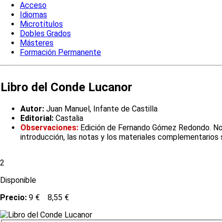
Acceso
Idiomas
Microtítulos
Dobles Grados
Másteres
Formación Permanente
Libro del Conde Lucanor
Autor:
Juan Manuel, Infante de Castilla
Editorial:
Castalia
Observaciones:
Edición de Fernando Gómez Redondo. Nota 
introducción, las notas y los materiales complementarios
2
Disponible
Precio:
9 €
8,55 €