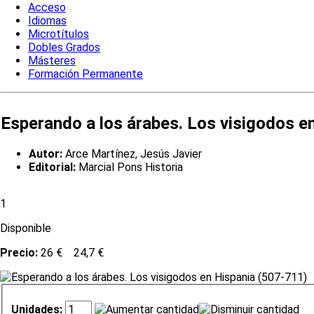
Acceso
Idiomas
Microtítulos
Dobles Grados
Másteres
Formación Permanente
Esperando a los árabes. Los visigodos e
Autor:
Arce Martínez, Jesús Javier
Editorial:
Marcial Pons Historia
1
Disponible
Precio:
26 €
24,7 €
Unidades: