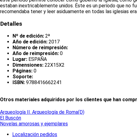
estaban inextricablemente unidos. Éste es un período que no fue 
recomendaba tener y leer asiduamente en todas las iglesias era..
Detalles
Nº de edición:
2ª
Año de edición:
2017
Número de reimpresión:
Año de reimpresión:
0
Lugar:
ESPAÑA
Dimensiones:
22X15X2
Páginas:
0
Soporte:
ISBN:
9788416662241
Otros materiales adquiridos por los clientes que han comp
Arqueología II. Arqueología de Roma(D)
El Buscón
Novelas amorosas y ejemplares
Localización pedidos