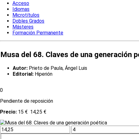
Acceso
Idiomas
Microtítulos
Dobles Grados
Másteres
Formación Permanente
Musa del 68. Claves de una generación p
Autor:
Prieto de Paula, Ángel Luis
Editorial:
Hiperión
0
Pendiente de reposición
Precio:
15 €
14,25 €