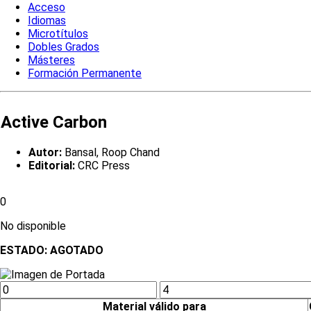
Acceso
Idiomas
Microtítulos
Dobles Grados
Másteres
Formación Permanente
Active Carbon
Autor:
Bansal, Roop Chand
Editorial:
CRC Press
0
No disponible
ESTADO:
AGOTADO
Material válido para