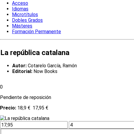
Acceso
Idiomas
Microtítulos
Dobles Grados
Másteres
Formación Permanente
La república catalana
Autor:
Cotarelo García, Ramón
Editorial:
Now Books
0
Pendiente de reposición
Precio:
18,9 €
17,95 €