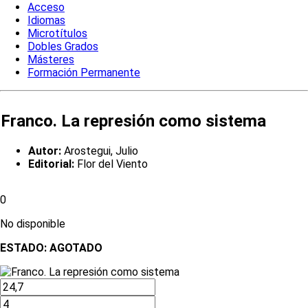
Acceso
Idiomas
Microtítulos
Dobles Grados
Másteres
Formación Permanente
Franco. La represión como sistema
Autor:
Arostegui, Julio
Editorial:
Flor del Viento
0
No disponible
ESTADO:
AGOTADO